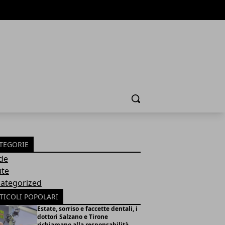
Cerca
TEGORIE
de
ute
ategorized
TICOLI POPOLARI
Estate, sorriso e faccette dentali, i
dottori Salzano e Tirone
richiamano alla responsabilità