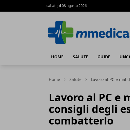
sabato, il 08 agosto 2026
mmedical.it
HOME
SALUTE
GUIDE
UNCA
Home
Salute
Lavoro al PC e mal d
Lavoro al PC e m
consigli degli 
combatterlo