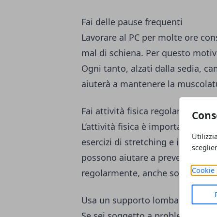
Fai delle pause frequenti
Lavorare al PC per molte ore con
mal di schiena. Per questo motiv
Ogni tanto, alzati dalla sedia, c
aiuterà a mantenere la muscolatur
Fai attività fisica regolarmente
Cons
L’attività fisica è importante per 
Utilizzi
esercizi di stretching e i movime
sceglie
possono aiutare a prevenire il mal
Cookie 
regolarmente, anche solo 30 minu
Usa un supporto lombare
Se sei soggetto a problemi di mal