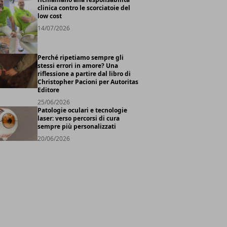
clinica contro le scorciatoie del
low cost
14/07/2026
Perché ripetiamo sempre gli
stessi errori in amore? Una
riflessione a partire dal libro di
Christopher Pacioni per Autoritas
Editore
25/06/2026
Patologie oculari e tecnologie
laser: verso percorsi di cura
sempre più personalizzati
20/06/2026