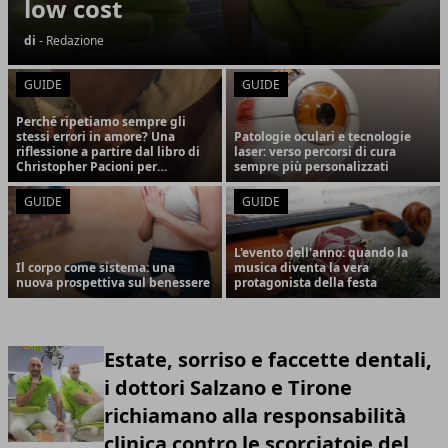
low cost
di
- Redazione
GUIDE
GUIDE
Perché ripetiamo sempre gli
stessi errori in amore? Una
Patologie oculari e tecnologie
riflessione a partire dal libro di
laser: verso percorsi di cura
Christopher Pacioni per
sempre più personalizzati
Autoritas Editore
GUIDE
GUIDE
L'evento dell'anno: quando la
Il corpo come sistema: una
musica diventa la vera
nuova prospettiva sul benessere
protagonista della festa
Estate, sorriso e faccette dentali,
i dottori Salzano e Tirone
richiamano alla responsabilità
clinica contro le scorciatoie del