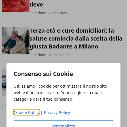
deve
Redazione
- 29 dic 2025
Terza età e cure domiciliari: la
salute comincia dalla scelta della
giusta Badante a Milano
Redazione
- 21 mag 2025
Patologie e cure: quali sono le
Consenso sui Cookie
malattie più frequenti in Italia
Utilizziamo i cookie per ottimizzare il nostro sito
Redazione
- 27 dic 2024
web e il nostro servizio. Puoi scegliere a quali
categorie dare il tuo consenso.
Articolo Successivo
Cookie Policy
|
Privacy Policy
Personalizza