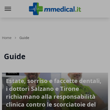
mmedical.it
Home
Guide
Guide
GUIDE
Articoli in Evidenza
Estate, sorriso e faccette dentali,
i dottori Salzano e Tirone
richiamano alla responsabilità
clinica contro le scorciatoie del