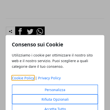
Facebook
Twitter
Whatsapp
Consenso sui Cookie
Utilizziamo i cookie per ottimizzare il nostro sito
Articolo Precedente
Articolo Successivo
web e il nostro servizio. Puoi scegliere a quali
Cos’è il caffè verde?
Il bambino non vuole
categorie dare il tuo consenso.
andare a scuola: cosa fare
Cookie Policy
|
Privacy Policy
Personalizza
Rifiuta Opzionali
Redazione
Accetta Tutto