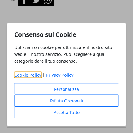
Articolo Precedente
Articolo Successivo
Consenso sui Cookie
Il Morbo di Crohn, cosa è
Ascesso dentale: che fare
quali sono le cause
Utilizziamo i cookie per ottimizzare il nostro sito
web e il nostro servizio. Puoi scegliere a quali
categorie dare il tuo consenso.
Cookie Policy
|
Privacy Policy
Personalizza
Redazione
Rifiuta Opzionali
Accetta Tutto