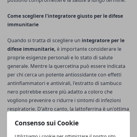
possono compromettere la salute a lungo termine.
Come scegliere l'integratore giusto per le difese
immunitarie
Quando si tratta di scegliere un
integratore per le
difese immunitarie,
è importante considerare le
proprie esigenze personali e lo stato di salute
generale. Mentre la quercetina può essere indicata
per chi cerca un potente antiossidante con effetti
antinfiammatori e antivirali, l'estratto di sambuco
nero potrebbe essere più adatto a coloro che
vogliono prevenire o ridurre i sintomi di infezioni
respiratorie. D'altro canto, la lattoferrina è un'ottima
scelta per chi desidera un supporto più ampio che
Consenso sui Cookie
include proprietà antibatteriche, antivirali e
antifungine.
Utilizziamo i cookie per ottimizzare il nostro sito